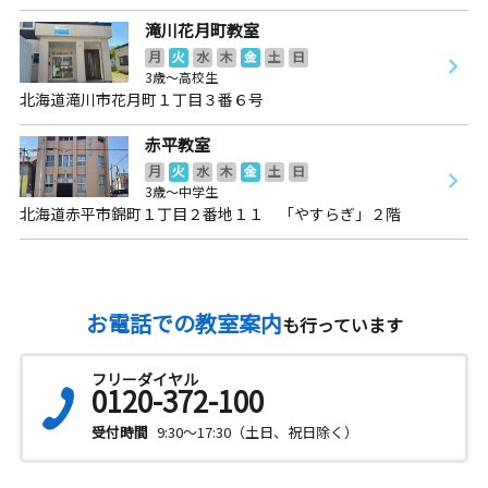
滝川花月町教室
月
火
水
木
金
土
日
3歳～高校生
北海道滝川市花月町１丁目３番６号
赤平教室
月
火
水
木
金
土
日
3歳～中学生
北海道赤平市錦町１丁目２番地１１ 「やすらぎ」２階
お電話での教室案内
も行っています
フリーダイヤル
0120-372-100
受付時間
9:30～17:30（土日、祝日除く）