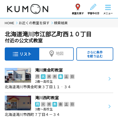
教室を探す
学習中の方
メニュー
HOME
お近くの教室を探す
検索結果
北海道滝川市江部乙町西１０丁目
付近の公文式教室
さらに条件
地図
リスト
を絞り込む
滝川黄金町教室
月
火
水
木
金
土
日
2歳～高校生
北海道滝川市黄金町東３丁目１１‐３４
滝川西町教室
月
火
水
木
金
土
日
3歳～高校生
北海道滝川市西町７丁目４－３４