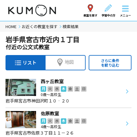
教室を探す
学習中の方
メニュー
HOME
お近くの教室を探す
検索結果
岩手県宮古市近内１丁目
付近の公文式教室
さらに条件
地図
リスト
を絞り込む
西ヶ丘教室
月
火
水
木
金
土
日
0歳～高校生
岩手県宮古市神田沢町１０‐２０
佐原教室
月
火
水
木
金
土
日
4歳～高校生
岩手県宮古市佐原３丁目１１－２６