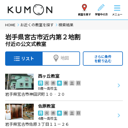
教室を探す
学習中の方
メニュー
HOME
お近くの教室を探す
検索結果
岩手県宮古市近内第２地割
付近の公文式教室
さらに条件
地図
リスト
を絞り込む
西ヶ丘教室
月
火
水
木
金
土
日
0歳～高校生
岩手県宮古市神田沢町１０‐２０
佐原教室
月
火
水
木
金
土
日
4歳～高校生
岩手県宮古市佐原３丁目１１－２６