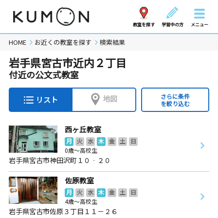
教室を探す
学習中の方
メニュー
HOME
お近くの教室を探す
検索結果
岩手県宮古市近内２丁目
付近の公文式教室
さらに条件
地図
リスト
を絞り込む
西ヶ丘教室
月
火
水
木
金
土
日
0歳～高校生
岩手県宮古市神田沢町１０‐２０
佐原教室
月
火
水
木
金
土
日
4歳～高校生
岩手県宮古市佐原３丁目１１－２６