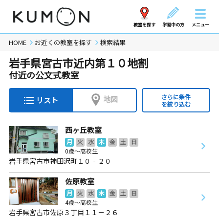
教室を探す
学習中の方
メニュー
HOME
お近くの教室を探す
検索結果
岩手県宮古市近内第１０地割
付近の公文式教室
さらに条件
地図
リスト
を絞り込む
西ヶ丘教室
月
火
水
木
金
土
日
0歳～高校生
岩手県宮古市神田沢町１０‐２０
佐原教室
月
火
水
木
金
土
日
4歳～高校生
岩手県宮古市佐原３丁目１１－２６