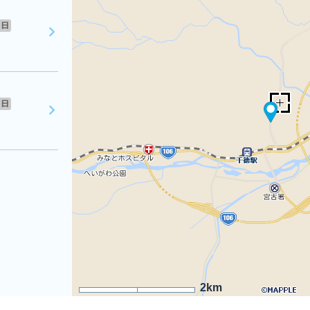
日
日
2km