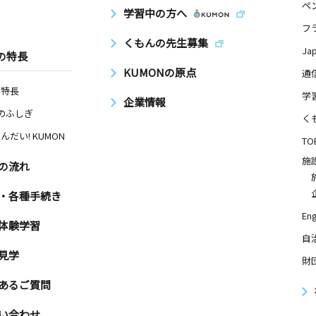
ペ
学習中の方へ
フ
くもんの先生募集
Ja
の特長
KUMONの原点
通
の特長
学
企業情報
Nのふしぎ
く
んだい! KUMON
TO
施
の流れ
・各種手続き
Eng
体験学習
自
見学
財
あるご質問
い合わせ