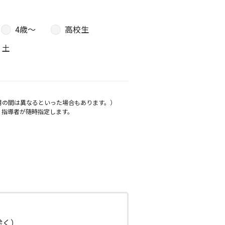
4歳〜
高校生
土
月の間は異なるといった場合もあります。）
、指導者が随時指定します。
日除く）