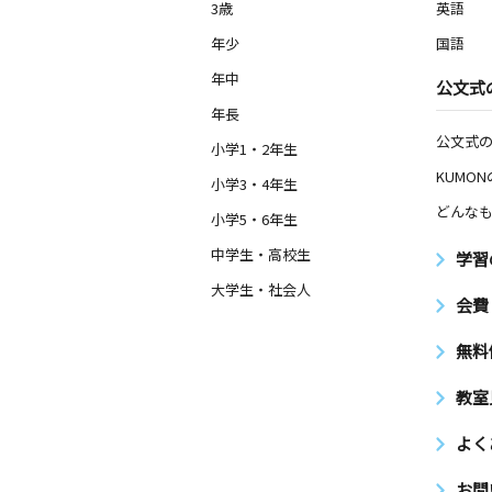
3歳
英語
年少
国語
年中
公文式
年長
公文式
小学1・2年生
KUMO
小学3・4年生
どんなも
小学5・6年生
中学生・高校生
学習
大学生・社会人
会費
無料
教室
よく
お問