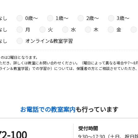
なし
0歳〜
1歳〜
2歳〜
3歳〜
なし
月
火
水
木
金
なし
オンライン&教室学習
のは2曜日となります。
ただき、詳しくは教室にお問い合わせください。（曜日によって異なる場合や7～8
ライン＆教室学習」での学習か）については、保護者の方とご相談させていただき
お電話での教室案内
も行っています
受付時間
72-100
9:30～17:30（土日、祝