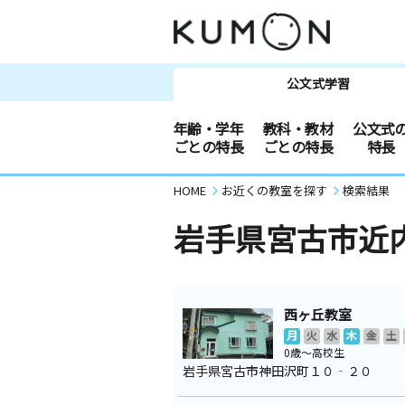
公文式学習
年齢・学年
教科・教材
公文式
ごとの特長
ごとの特長
特長
HOME
お近くの教室を探す
検索結果
岩手県宮古市近
西ヶ丘教室
月
火
水
木
金
土
0歳～高校生
岩手県宮古市神田沢町１０‐２０