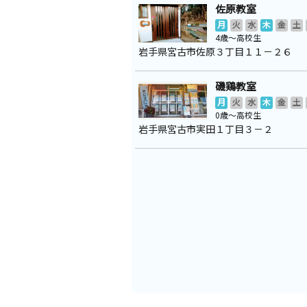
佐原教室
月
火
水
木
金
土
4歳～高校生
岩手県宮古市佐原３丁目１１－２６
磯鶏教室
月
火
水
木
金
土
0歳～高校生
岩手県宮古市実田１丁目３－２