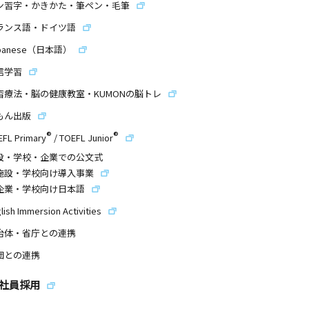
ン習字・かきかた・筆ペン・毛筆
ランス語・ドイツ語
panese（日本語）
信学習
習療法・脳の健康教室・KUMONの脳トレ
もん出版
®
®
EFL Primary
/
TOEFL Junior
設・学校・企業での公文式
施設・学校向け導入事業
企業・学校向け日本語
lish Immersion Activities
治体・省庁との連携
団との連携
社員採用