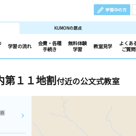
学習中の方
KUMONの原点
の
会費・各種
無料体験
よくあ
学習の流れ
教室見学
手続き
学習
ご質問
内第１１地割
付近の公文式教室
日