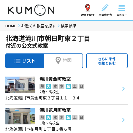
教室を探す
学習中の方
メニュー
HOME
お近くの教室を探す
検索結果
北海道滝川市朝日町東２丁目
付近の公文式教室
さらに条件
地図
リスト
を絞り込む
滝川黄金町教室
月
火
水
木
金
土
日
2歳～高校生
北海道滝川市黄金町東３丁目１１‐３４
滝川花月町教室
月
火
水
木
金
土
日
3歳～高校生
北海道滝川市花月町１丁目３番６号