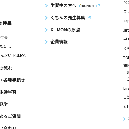
ペ
学習中の方へ
フ
くもんの先生募集
Ja
の特長
KUMONの原点
通
の特長
学
企業情報
Nのふしぎ
く
んだい! KUMON
TO
施
の流れ
・各種手続き
Eng
体験学習
自
見学
財
あるご質問
い合わせ