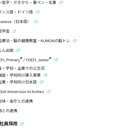
ン習字・かきかた・筆ペン・毛筆
ランス語・ドイツ語
panese（日本語）
信学習
習療法・脳の健康教室・KUMONの脳トレ
もん出版
®
®
EFL Primary
/
TOEFL Junior
設・学校・企業での公文式
施設・学校向け導入事業
企業・学校向け日本語
lish Immersion Activities
治体・省庁との連携
団との連携
社員採用