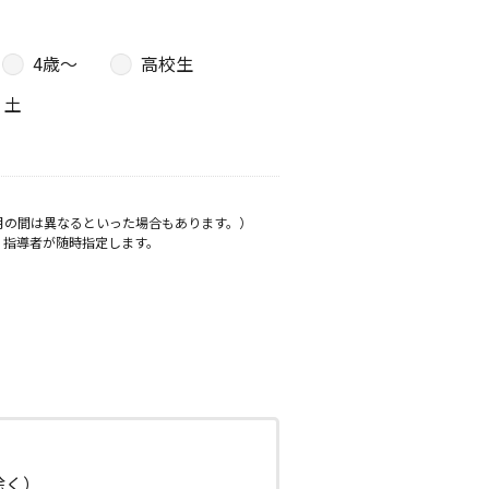
4歳〜
高校生
土
月の間は異なるといった場合もあります。）
、指導者が随時指定します。
日除く）