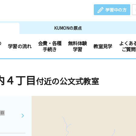
学習中の方
KUMONの原点
の
会費・各種
無料体験
よくあ
学習の流れ
教室見学
手続き
学習
ご質問
内４丁目
付近の公文式教室
日