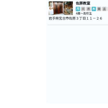
佐原教室
月
火
水
木
金
土
4歳～高校生
岩手県宮古市佐原３丁目１１－２６