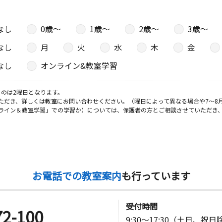
なし
0歳〜
1歳〜
2歳〜
3歳〜
なし
月
火
水
木
金
なし
オンライン&教室学習
のは2曜日となります。
ただき、詳しくは教室にお問い合わせください。（曜日によって異なる場合や7～8
ライン＆教室学習」での学習か）については、保護者の方とご相談させていただき
お電話での教室案内
も行っています
受付時間
72-100
9:30～17:30（土日、祝