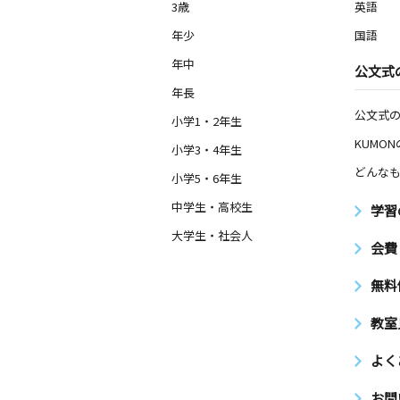
3歳
英語
年少
国語
年中
公文式
年長
公文式
小学1・2年生
KUMO
小学3・4年生
どんなも
小学5・6年生
中学生・高校生
学習
大学生・社会人
会費
無料
教室
よく
お問