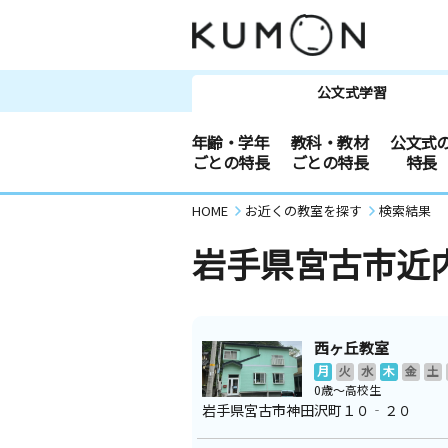
公文式学習
年齢・学年
教科・教材
公文式
ごとの特長
ごとの特長
特長
HOME
お近くの教室を探す
検索結果
岩手県宮古市近
西ヶ丘教室
月
火
水
木
金
土
0歳～高校生
岩手県宮古市神田沢町１０‐２０