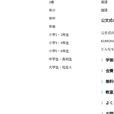
3歳
英語
年少
国語
年中
公文式
年長
公文式
小学1・2年生
KUMO
小学3・4年生
どんなも
小学5・6年生
中学生・高校生
学習
大学生・社会人
会費
無料
教室
よく
お問