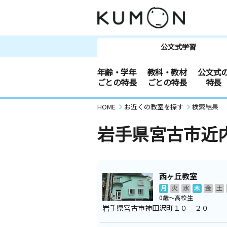
公文式学習
年齢・学年
教科・教材
公文式
ごとの特長
ごとの特長
特長
HOME
お近くの教室を探す
検索結果
岩手県宮古市近
西ヶ丘教室
月
火
水
木
金
土
0歳～高校生
岩手県宮古市神田沢町１０‐２０