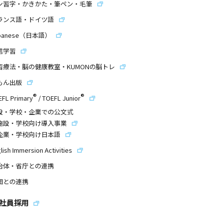
ン習字・かきかた・筆ペン・毛筆
ランス語・ドイツ語
panese（日本語）
信学習
習療法・脳の健康教室・KUMONの脳トレ
もん出版
®
®
EFL Primary
/
TOEFL Junior
設・学校・企業での公文式
施設・学校向け導入事業
企業・学校向け日本語
lish Immersion Activities
治体・省庁との連携
団との連携
社員採用