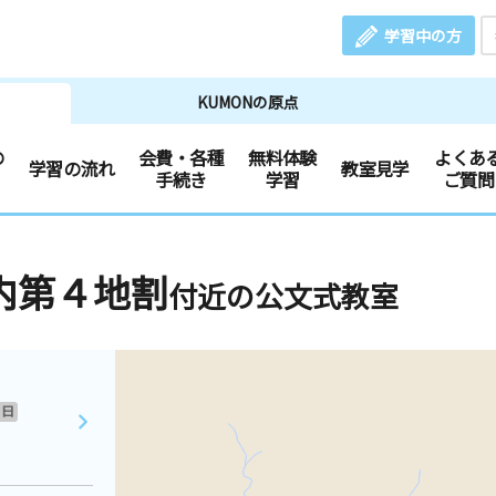
学習中の方
KUMONの原点
の
会費・各種
無料体験
よくあ
学習の流れ
教室見学
手続き
学習
ご質問
内第４地割
付近の公文式教室
日