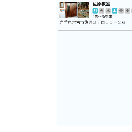
佐原教室
月
火
水
木
金
土
4歳～高校生
岩手県宮古市佐原３丁目１１－２６