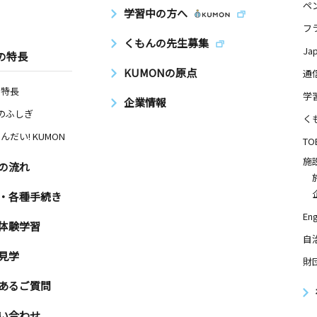
ペ
学習中の方へ
フ
くもんの先生募集
Ja
の特長
KUMONの原点
通
の特長
学
企業情報
Nのふしぎ
く
んだい! KUMON
TO
施
の流れ
・各種手続き
Eng
体験学習
自
見学
財
あるご質問
い合わせ