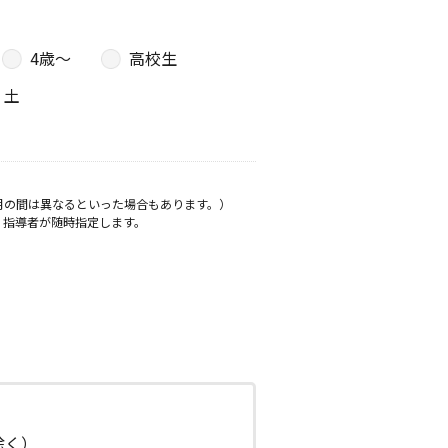
4歳〜
高校生
土
月の間は異なるといった場合もあります。）
、指導者が随時指定します。
日除く）