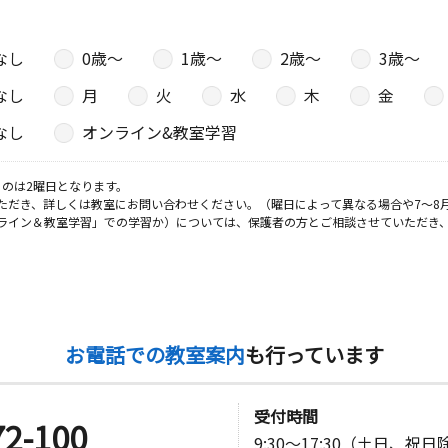
なし
0歳〜
1歳〜
2歳〜
3歳〜
なし
月
火
水
木
金
なし
オンライン&教室学習
のは2曜日となります。
ただき、詳しくは教室にお問い合わせください。（曜日によって異なる場合や7～8
ライン＆教室学習」での学習か）については、保護者の方とご相談させていただき
お電話での教室案内
も行っています
受付時間
72-100
9:30～17:30（土日、祝