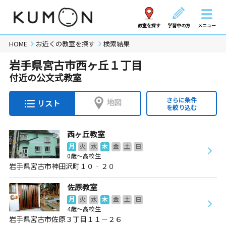
教室を探す
学習中の方
メニュー
HOME
お近くの教室を探す
検索結果
岩手県宮古市西ヶ丘１丁目
付近の公文式教室
さらに条件
地図
リスト
を絞り込む
西ヶ丘教室
月
火
水
木
金
土
日
0歳～高校生
岩手県宮古市神田沢町１０‐２０
佐原教室
月
火
水
木
金
土
日
4歳～高校生
岩手県宮古市佐原３丁目１１－２６