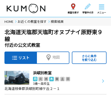
教室を探す
学習中の方
メニュー
HOME
お近くの教室を探す
検索結果
北海道天塩郡天塩町オヌプナイ原野東９
線
付近の公文式教室
さらに条件
地図
リスト
を絞り込む
浜頓別教室
月
火
水
木
金
土
日
3歳～高校生
北海道枝幸郡浜頓別町緑ケ丘２－１