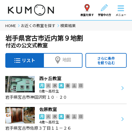
教室を探す
学習中の方
メニュー
HOME
お近くの教室を探す
検索結果
岩手県宮古市近内第９地割
付近の公文式教室
さらに条件
地図
リスト
を絞り込む
西ヶ丘教室
月
火
水
木
金
土
日
0歳～高校生
岩手県宮古市神田沢町１０‐２０
佐原教室
月
火
水
木
金
土
日
4歳～高校生
岩手県宮古市佐原３丁目１１－２６