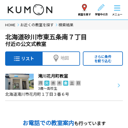
教室を探す
学習中の方
メニュー
HOME
お近くの教室を探す
検索結果
北海道砂川市東五条南７丁目
付近の公文式教室
さらに条件
地図
リスト
を絞り込む
滝川花月町教室
月
火
水
木
金
土
日
3歳～高校生
北海道滝川市花月町１丁目３番６号
お電話での教室案内
も行っています