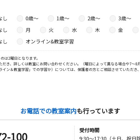
なし
0歳〜
1歳〜
2歳〜
3歳〜
なし
月
火
水
木
金
なし
オンライン&教室学習
のは2曜日となります。
ただき、詳しくは教室にお問い合わせください。（曜日によって異なる場合や7～8
ライン＆教室学習」での学習か）については、保護者の方とご相談させていただき
お電話での教室案内
も行っています
受付時間
72-100
9:30～17:30（土日、祝