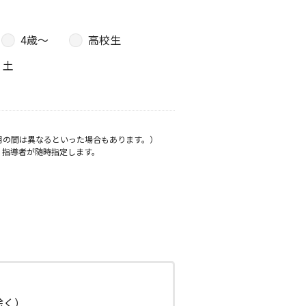
4歳〜
高校生
土
月の間は異なるといった場合もあります。）
、指導者が随時指定します。
日除く）