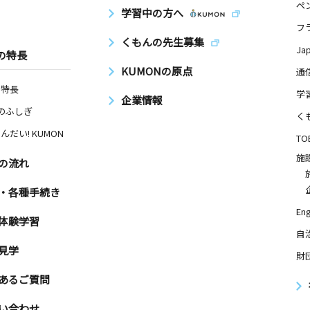
ペ
学習中の方へ
フ
くもんの先生募集
Ja
の特長
KUMONの原点
通
の特長
学
企業情報
Nのふしぎ
く
んだい! KUMON
TO
施
の流れ
・各種手続き
Eng
体験学習
自
見学
財
あるご質問
い合わせ