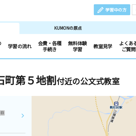
学習中の方
KUMONの原点
の
会費・各種
無料体験
よくあ
学習の流れ
教室見学
手続き
学習
ご質問
石町第５地割
付近の公文式教室
日