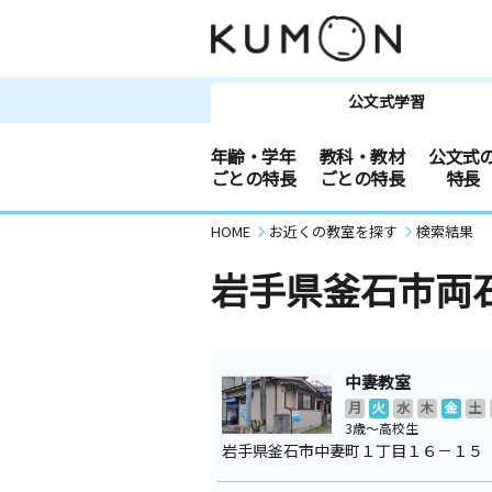
公文式学習
年齢・学年
教科・教材
公文式
ごとの特長
ごとの特長
特長
HOME
お近くの教室を探す
検索結果
岩手県釜石市両
中妻教室
月
火
水
木
金
土
3歳～高校生
岩手県釜石市中妻町１丁目１６－１５