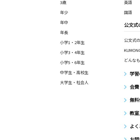
3歳
英語
年少
国語
年中
公文式
年長
公文式
小学1・2年生
KUMO
小学3・4年生
どんなも
小学5・6年生
中学生・高校生
学習
大学生・社会人
会費
無料
教室
よく
お問