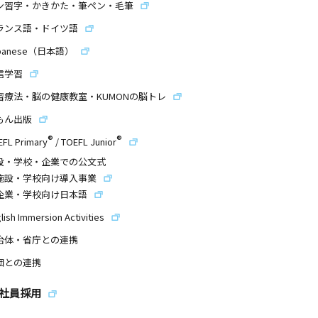
ン習字・かきかた・筆ペン・毛筆
ランス語・ドイツ語
panese（日本語）
信学習
習療法・脳の健康教室・KUMONの脳トレ
もん出版
®
®
EFL Primary
/
TOEFL Junior
設・学校・企業での公文式
施設・学校向け導入事業
企業・学校向け日本語
lish Immersion Activities
治体・省庁との連携
団との連携
社員採用