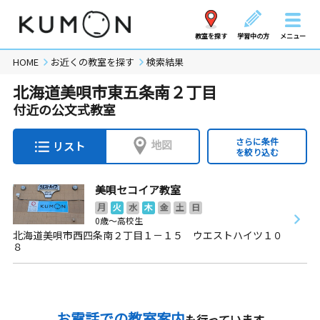
教室を探す
学習中の方
メニュー
HOME
お近くの教室を探す
検索結果
北海道美唄市東五条南２丁目
付近の公文式教室
さらに条件
地図
リスト
を絞り込む
美唄セコイア教室
月
火
水
木
金
土
日
0歳～高校生
北海道美唄市西四条南２丁目１－１５ ウエストハイツ１０
８
お電話での教室案内
も行っています