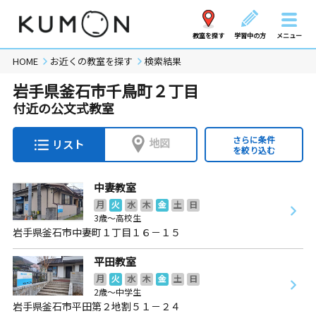
教室を探す
学習中の方
メニュー
HOME
お近くの教室を探す
検索結果
岩手県釜石市千鳥町２丁目
付近の公文式教室
さらに条件
地図
リスト
を絞り込む
中妻教室
月
火
水
木
金
土
日
3歳～高校生
岩手県釜石市中妻町１丁目１６－１５
平田教室
月
火
水
木
金
土
日
2歳～中学生
岩手県釜石市平田第２地割５１－２４