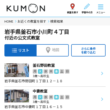
教室を探す
学習中の方
メニュー
HOME
お近くの教室を探す
検索結果
岩手県釜石市小川町４丁目
付近の公文式教室
さらに条件
地図
リスト
を絞り込む
釜石野田教室
月
火
水
木
金
土
日
3歳～高校生
岩手県釜石市野田町１丁目１２－１８
中妻教室
月
火
水
木
金
土
日
3歳～高校生
岩手県釜石市中妻町１丁目１６－１５