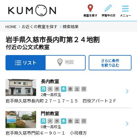
教室を探す
学習中の方
メニュー
HOME
お近くの教室を探す
検索結果
岩手県久慈市長内町第２４地割
付近の公文式教室
さらに条件
地図
リスト
を絞り込む
長内教室
月
火
水
木
金
土
日
2歳～高校生
岩手県久慈市長内町２７－１７－１５ 四役アパート２Ｆ
門前教室
月
火
水
木
金
土
日
0歳～高校生
岩手県久慈市門前６－９０－１ 小司様方