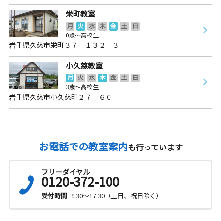
栄町教室
月
火
水
木
金
土
日
0歳～高校生
岩手県久慈市栄町３７－１３２－３
小久慈教室
月
火
水
木
金
土
日
3歳～高校生
岩手県久慈市小久慈町２７‐６０
お電話での教室案内
も行っています
フリーダイヤル
0120-372-100
受付時間
9:30～17:30（土日、祝日除く）