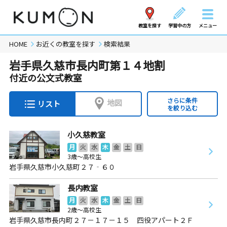
教室を探す
学習中の方
メニュー
HOME
お近くの教室を探す
検索結果
岩手県久慈市長内町第１４地割
付近の公文式教室
さらに条件
地図
リスト
を絞り込む
小久慈教室
月
火
水
木
金
土
日
3歳～高校生
岩手県久慈市小久慈町２７‐６０
長内教室
月
火
水
木
金
土
日
2歳～高校生
岩手県久慈市長内町２７－１７－１５ 四役アパート２Ｆ