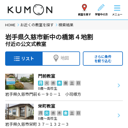
教室を探す
学習中の方
メニュー
HOME
お近くの教室を探す
検索結果
岩手県久慈市新中の橋第４地割
付近の公文式教室
さらに条件
地図
リスト
を絞り込む
門前教室
月
火
水
木
金
土
日
0歳～高校生
岩手県久慈市門前６－９０－１ 小司様方
栄町教室
月
火
水
木
金
土
日
0歳～高校生
岩手県久慈市栄町３７－１３２－３