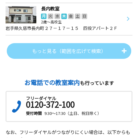
長内教室
月
火
水
木
金
土
日
2歳～高校生
岩手県久慈市長内町２７－１７－１５ 四役アパート２Ｆ
もっと見る（範囲を広げて検索）
お電話での教室案内
も行っています
フリーダイヤル
0120-372-100
受付時間
9:30～17:30（土日、祝日除く）
なお、フリーダイヤルがつながりにくい場合は、以下からも