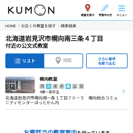
教室を探す
学習中の方
メニュー
HOME
お近くの教室を探す
検索結果
北海道岩見沢市幌向南三条４丁目
付近の公文式教室
さらに条件
地図
リスト
を絞り込む
幌向教室
月
火
水
木
金
土
日
4歳～高校生
北海道岩見沢市幌向南一条１丁目７０－５ 幌向総合コミュ
ニティセンターほっとかん内
お電話での教室案内
も行っています