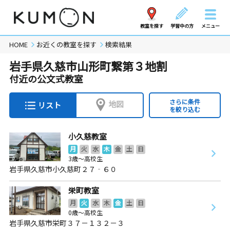
教室を探す
学習中の方
メニュー
HOME
お近くの教室を探す
検索結果
岩手県久慈市山形町繋第３地割
付近の公文式教室
さらに条件
地図
リスト
を絞り込む
小久慈教室
月
火
水
木
金
土
日
3歳～高校生
岩手県久慈市小久慈町２７‐６０
栄町教室
月
火
水
木
金
土
日
0歳～高校生
岩手県久慈市栄町３７－１３２－３