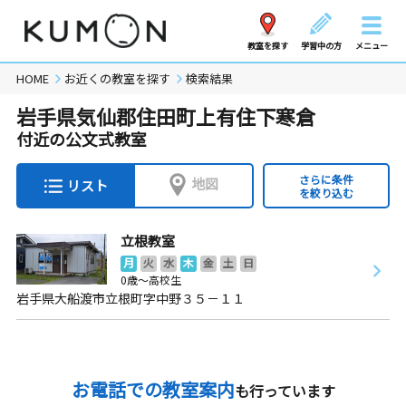
教室を探す
学習中の方
メニュー
HOME
お近くの教室を探す
検索結果
岩手県気仙郡住田町上有住下寒倉
付近の公文式教室
さらに条件
地図
リスト
を絞り込む
立根教室
月
火
水
木
金
土
日
0歳～高校生
岩手県大船渡市立根町字中野３５－１１
お電話での教室案内
も行っています