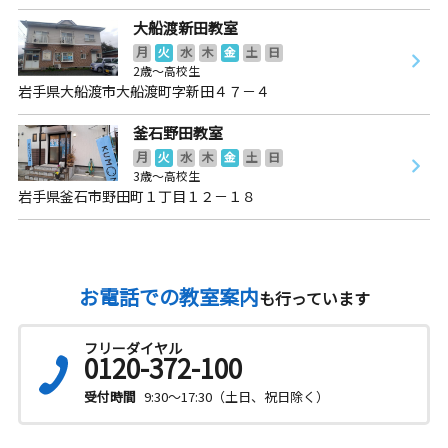
大船渡新田教室
月
火
水
木
金
土
日
2歳～高校生
岩手県大船渡市大船渡町字新田４７－４
釜石野田教室
月
火
水
木
金
土
日
3歳～高校生
岩手県釜石市野田町１丁目１２－１８
お電話での教室案内
も行っています
フリーダイヤル
0120-372-100
受付時間
9:30～17:30（土日、祝日除く）