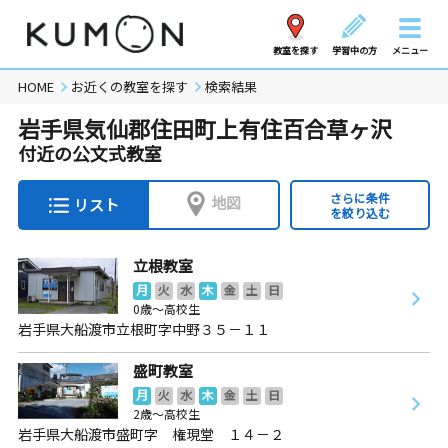
教室を探す
学習中の方
メニュー
HOME
お近くの教室を探す
検索結果
岩手県気仙郡住田町上有住百合草ヶ沢
付近の公文式教室
さらに条件
地図
リスト
を絞り込む
立根教室
月
火
水
木
金
土
日
0歳～高校生
岩手県大船渡市立根町字中野３５－１１
盛町教室
月
火
水
木
金
土
日
2歳～高校生
岩手県大船渡市盛町字 権現堂 １４－２