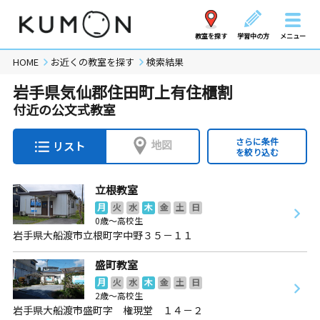
教室を探す
学習中の方
メニュー
HOME
お近くの教室を探す
検索結果
岩手県気仙郡住田町上有住櫃割
付近の公文式教室
さらに条件
地図
リスト
を絞り込む
立根教室
月
火
水
木
金
土
日
0歳～高校生
岩手県大船渡市立根町字中野３５－１１
盛町教室
月
火
水
木
金
土
日
2歳～高校生
岩手県大船渡市盛町字 権現堂 １４－２