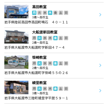
高田教室
月
火
水
木
金
土
日
3歳～高校生
岩手県陸前高田市高田町鳴石 ４０－１１
大船渡新田教室
月
火
水
木
金
土
日
2歳～高校生
岩手県大船渡市大船渡町字新田４７－４
笹崎教室
月
火
水
木
金
土
日
2歳～高校生
岩手県大船渡市大船渡町字笹崎５５の２６
綾里教室
月
火
水
木
金
土
日
3歳～高校生
岩手県大船渡市三陸町綾里字平舘５９－１