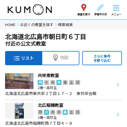
教室を探す
学習中の方
メニュー
HOME
お近くの教室を探す
検索結果
北海道北広島市朝日町６丁目
付近の公文式教室
さらに条件
地図
リスト
を絞り込む
共栄東教室
月
火
水
木
金
土
日
2歳～高校生
北海道北広島市東共栄２丁目１７－２ 東共栄会館
北広稲穂教室
月
火
水
木
金
土
日
2歳～高校生
北海道北広島市稲穂町西７丁目４－９