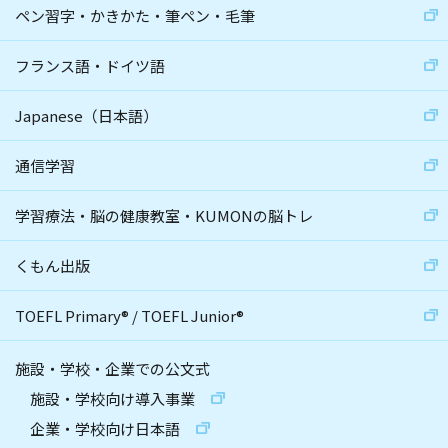
ペン習字・かきかた・筆ペン・毛筆
フランス語・ドイツ語
Japanese（日本語）
通信学習
学習療法・脳の健康教室・KUMONの脳トレ
くもん出版
TOEFL Primary
®
/
TOEFL Junior
®
施設・学校・企業での公文式
施設・学校向け導入事業
企業・学校向け日本語