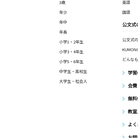
3歳
英語
年少
国語
年中
公文式
年長
公文式
小学1・2年生
KUMO
小学3・4年生
どんなも
小学5・6年生
中学生・高校生
学習
大学生・社会人
会費
無料
教室
よく
お問