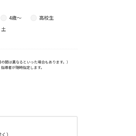
4歳〜
高校生
土
月の間は異なるといった場合もあります。）
、指導者が随時指定します。
日除く）