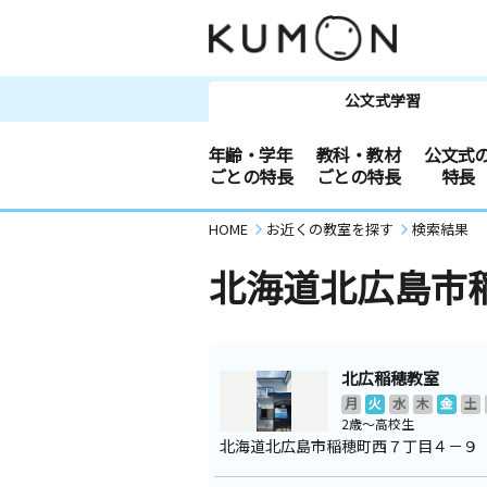
公文式学習
年齢・学年
教科・教材
公文式
ごとの特長
ごとの特長
特長
HOME
お近くの教室を探す
検索結果
北海道北広島市
北広稲穂教室
月
火
水
木
金
土
2歳～高校生
北海道北広島市稲穂町西７丁目４－９