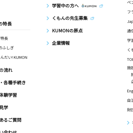
ペ
学習中の方へ
フ
くもんの先生募集
Ja
の特長
KUMONの原点
通
の特長
学
企業情報
Nのふしぎ
く
んだい! KUMON
TO
施
の流れ
・各種手続き
Eng
体験学習
自
見学
財
あるご質問
い合わせ