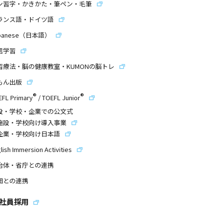
ン習字・かきかた・筆ペン・毛筆
ランス語・ドイツ語
panese（日本語）
信学習
習療法・脳の健康教室・KUMONの脳トレ
もん出版
®
®
EFL Primary
/
TOEFL Junior
設・学校・企業での公文式
施設・学校向け導入事業
企業・学校向け日本語
lish Immersion Activities
治体・省庁との連携
団との連携
社員採用