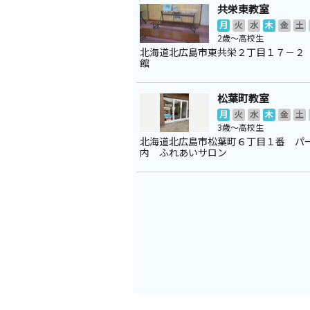
共栄東教室
月
火
水
木
金
土
2歳～高校生
北海道北広島市東共栄２丁目１７－２
館
松葉町教室
月
火
水
木
金
土
3歳～高校生
北海道北広島市松葉町６丁目１番 パ
内 ふれあいサロン