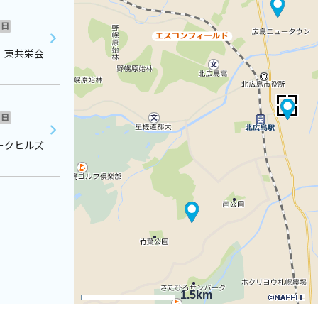
日
 東共栄会
日
ークヒルズ
1.5km