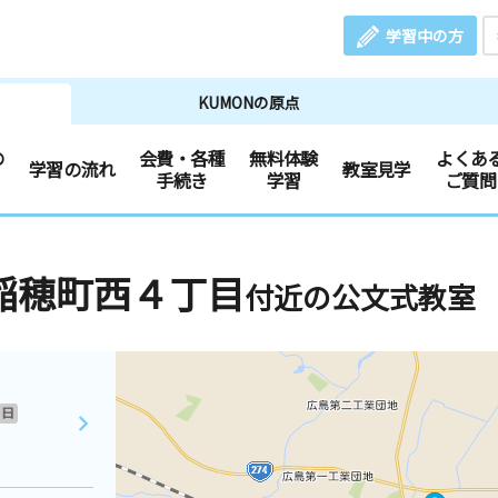
学習中の方
KUMONの原点
の
会費・各種
無料体験
よくあ
学習の流れ
教室見学
手続き
学習
ご質問
稲穂町西４丁目
付近の公文式教室
日