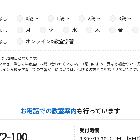
なし
0歳〜
1歳〜
2歳〜
3歳〜
なし
月
火
水
木
金
なし
オンライン&教室学習
のは2曜日となります。
ただき、詳しくは教室にお問い合わせください。（曜日によって異なる場合や7～8
ライン＆教室学習」での学習か）については、保護者の方とご相談させていただき
お電話での教室案内
も行っています
受付時間
72-100
9:30～17:30（土日、祝