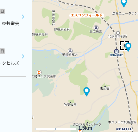
日
 東共栄会
日
ークヒルズ
1.5km