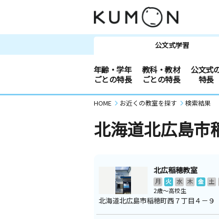
公文式学習
年齢・学年
教科・教材
公文式
ごとの特長
ごとの特長
特長
HOME
お近くの教室を探す
検索結果
北海道北広島市
北広稲穂教室
月
火
水
木
金
土
2歳～高校生
北海道北広島市稲穂町西７丁目４－９