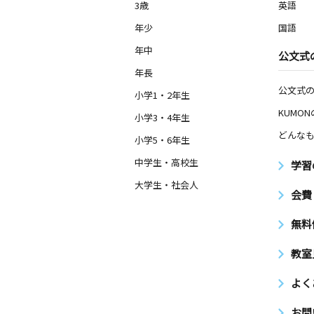
3歳
英語
年少
国語
年中
公文式
年長
公文式
小学1・2年生
KUMO
小学3・4年生
どんなも
小学5・6年生
中学生・高校生
学習
大学生・社会人
会費
無料
教室
よく
お問