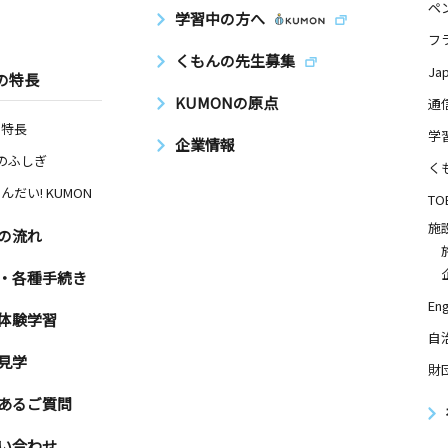
ペ
学習中の方へ
フ
くもんの先生募集
Ja
の特長
KUMONの原点
通
の特長
学
企業情報
Nのふしぎ
く
んだい! KUMON
TO
施
の流れ
・各種手続き
Eng
体験学習
自
見学
財
あるご質問
い合わせ