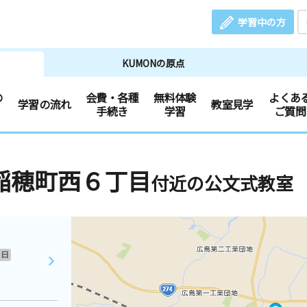
学習中の方
KUMONの原点
の
会費・各種
無料体験
よくあ
学習の流れ
教室見学
手続き
学習
ご質問
稲穂町西６丁目
付近の公文式教室
日