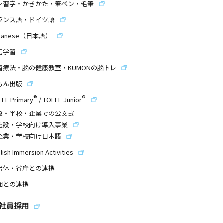
ン習字・かきかた・筆ペン・毛筆
ランス語・ドイツ語
panese（日本語）
信学習
習療法・脳の健康教室・KUMONの脳トレ
もん出版
®
®
EFL Primary
/
TOEFL Junior
設・学校・企業での公文式
施設・学校向け導入事業
企業・学校向け日本語
lish Immersion Activities
治体・省庁との連携
団との連携
社員採用