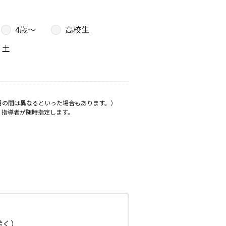
4歳〜
高校生
土
月の間は異なるといった場合もあります。）
、指導者が随時指定します。
日除く）