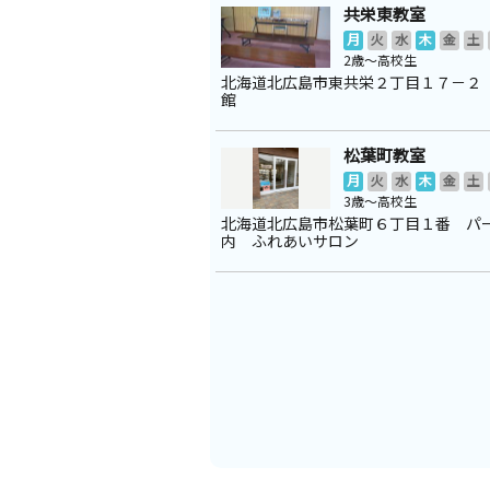
共栄東教室
月
火
水
木
金
土
2歳～高校生
北海道北広島市東共栄２丁目１７－２
館
松葉町教室
月
火
水
木
金
土
3歳～高校生
北海道北広島市松葉町６丁目１番 パ
内 ふれあいサロン