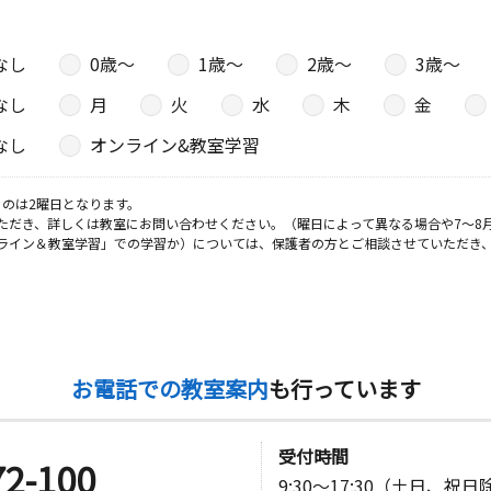
なし
0歳〜
1歳〜
2歳〜
3歳〜
なし
月
火
水
木
金
なし
オンライン&教室学習
のは2曜日となります。
ただき、詳しくは教室にお問い合わせください。（曜日によって異なる場合や7～8
ライン＆教室学習」での学習か）については、保護者の方とご相談させていただき
お電話での教室案内
も行っています
受付時間
72-100
9:30～17:30（土日、祝