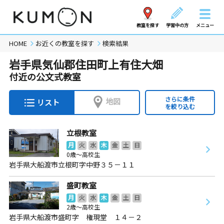
教室を探す
学習中の方
メニュー
HOME
お近くの教室を探す
検索結果
岩手県気仙郡住田町上有住大畑
付近の公文式教室
さらに条件
地図
リスト
を絞り込む
立根教室
月
火
水
木
金
土
日
0歳～高校生
岩手県大船渡市立根町字中野３５－１１
盛町教室
月
火
水
木
金
土
日
2歳～高校生
岩手県大船渡市盛町字 権現堂 １４－２