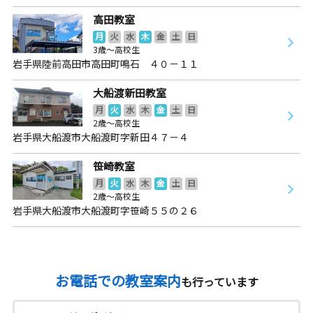
高田教室
月
火
水
木
金
土
日
3歳～高校生
岩手県陸前高田市高田町鳴石 ４０－１１
大船渡新田教室
月
火
水
木
金
土
日
2歳～高校生
岩手県大船渡市大船渡町字新田４７－４
笹崎教室
月
火
水
木
金
土
日
2歳～高校生
岩手県大船渡市大船渡町字笹崎５５の２６
お電話での教室案内
も行っています