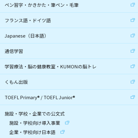
ペン習字・かきかた・筆ペン・毛筆
フランス語・ドイツ語
Japanese（日本語）
通信学習
学習療法・脳の健康教室・KUMONの脳トレ
くもん出版
TOEFL Primary
®
/
TOEFL Junior
®
施設・学校・企業での公文式
施設・学校向け導入事業
企業・学校向け日本語