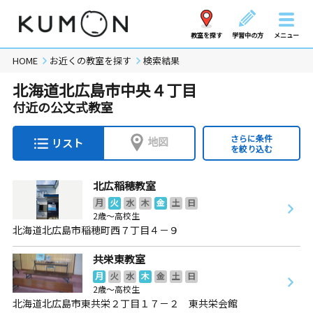
教室を探す
学習中の方
メニュー
HOME
お近くの教室を探す
検索結果
北海道北広島市中央４丁目
付近の公文式教室
さらに条件
地図
リスト
を絞り込む
北広稲穂教室
月
火
水
木
金
土
日
2歳～高校生
北海道北広島市稲穂町西７丁目４－９
共栄東教室
月
火
水
木
金
土
日
2歳～高校生
北海道北広島市東共栄２丁目１７－２ 東共栄会館