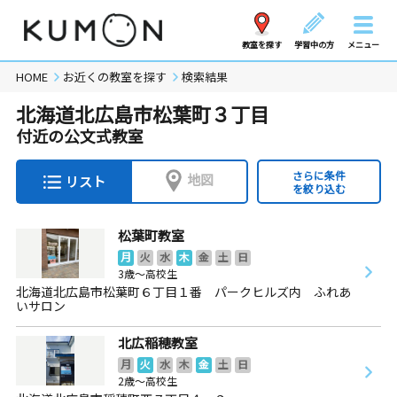
教室を探す
学習中の方
メニュー
HOME
お近くの教室を探す
検索結果
北海道北広島市松葉町３丁目
付近の公文式教室
さらに条件
地図
リスト
を絞り込む
松葉町教室
月
火
水
木
金
土
日
3歳～高校生
北海道北広島市松葉町６丁目１番 パークヒルズ内 ふれあ
いサロン
北広稲穂教室
月
火
水
木
金
土
日
2歳～高校生