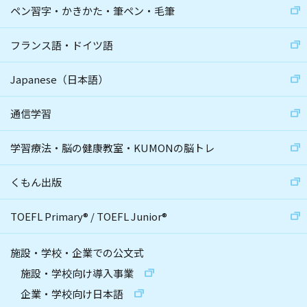
ペン習字・かきかた・筆ペン・毛筆
フランス語・ドイツ語
Japanese（日本語）
通信学習
学習療法・脳の健康教室・KUMONの脳トレ
くもん出版
TOEFL Primary
®
/
TOEFL Junior
®
施設・学校・企業での公文式
施設・学校向け導入事業
企業・学校向け日本語