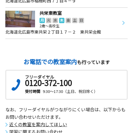
北海道北広島市稲穂町西７丁目４－９
共栄東教室
月
火
水
木
金
土
日
2歳～高校生
北海道北広島市東共栄２丁目１７－２ 東共栄会館
お電話での教室案内
も行っています
フリーダイヤル
0120-372-100
受付時間
9:30～17:30（土日、祝日除く）
なお、フリーダイヤルがつながりにくい場合は、以下からも
お問い合わせいただけます。
近くの教室を案内してほしい
学習に関するお問い合わせ