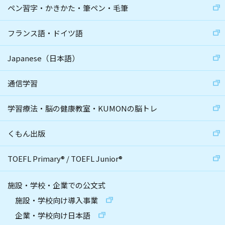
ペン習字・かきかた・筆ペン・毛筆
フランス語・ドイツ語
Japanese（日本語）
通信学習
学習療法・脳の健康教室・KUMONの脳トレ
くもん出版
TOEFL Primary
®
/
TOEFL Junior
®
施設・学校・企業での公文式
施設・学校向け導入事業
企業・学校向け日本語