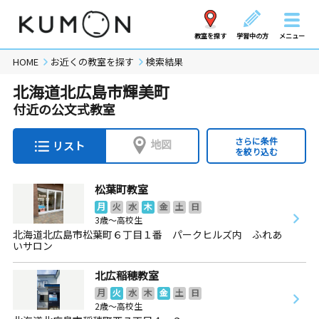
教室を探す
学習中の方
メニュー
HOME
お近くの教室を探す
検索結果
北海道北広島市輝美町
付近の公文式教室
さらに条件
地図
リスト
を絞り込む
松葉町教室
月
火
水
木
金
土
日
3歳～高校生
北海道北広島市松葉町６丁目１番 パークヒルズ内 ふれあ
いサロン
北広稲穂教室
月
火
水
木
金
土
日
2歳～高校生