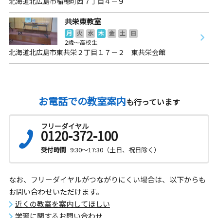
北海道北広島市稲穂町西７丁目４－９
共栄東教室
月
火
水
木
金
土
日
2歳～高校生
北海道北広島市東共栄２丁目１７－２ 東共栄会館
お電話での教室案内
も行っています
フリーダイヤル
0120-372-100
受付時間
9:30～17:30（土日、祝日除く）
なお、フリーダイヤルがつながりにくい場合は、以下からも
お問い合わせいただけます。
近くの教室を案内してほしい
学習に関するお問い合わせ