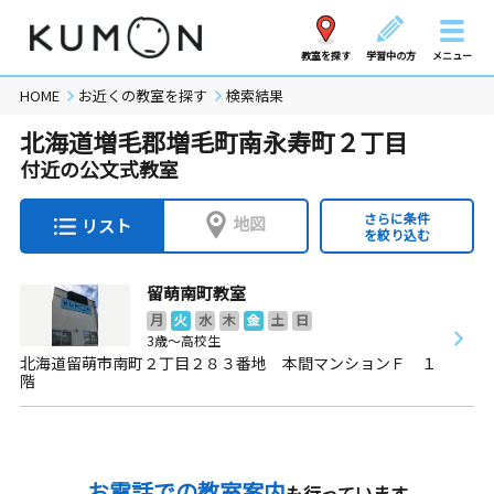
教室を探す
学習中の方
メニュー
HOME
お近くの教室を探す
検索結果
北海道増毛郡増毛町南永寿町２丁目
付近の公文式教室
さらに条件
地図
リスト
を絞り込む
留萌南町教室
月
火
水
木
金
土
日
3歳～高校生
北海道留萌市南町２丁目２８３番地 本間マンションＦ １
階
お電話での教室案内
も行っています