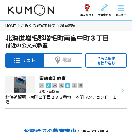
教室を探す
学習中の方
メニュー
HOME
お近くの教室を探す
検索結果
北海道増毛郡増毛町南畠中町３丁目
付近の公文式教室
さらに条件
地図
リスト
を絞り込む
留萌南町教室
月
火
水
木
金
土
日
3歳～高校生
北海道留萌市南町２丁目２８３番地 本間マンションＦ １
階
お電話での教室案内
も行っています