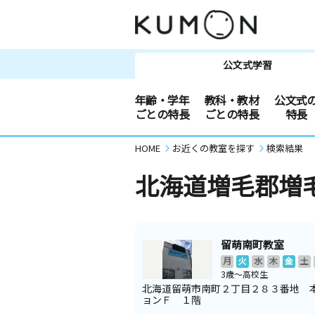
公文式学習
年齢・学年
教科・教材
公文式
ごとの特長
ごとの特長
特長
HOME
お近くの教室を探す
検索結果
北海道増毛郡増
留萌南町教室
月
火
水
木
金
土
3歳～高校生
北海道留萌市南町２丁目２８３番地 
ョンＦ １階