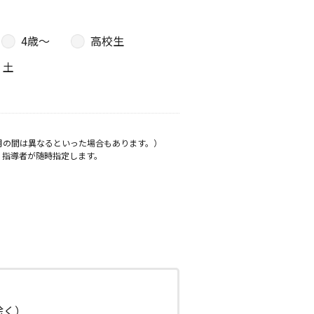
4歳〜
高校生
土
月の間は異なるといった場合もあります。）
、指導者が随時指定します。
日除く）