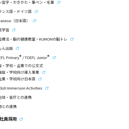
ン習字・かきかた・筆ペン・毛筆
ランス語・ドイツ語
panese（日本語）
信学習
習療法・脳の健康教室・KUMONの脳トレ
もん出版
®
®
EFL Primary
/
TOEFL Junior
設・学校・企業での公文式
施設・学校向け導入事業
企業・学校向け日本語
lish Immersion Activities
治体・省庁との連携
団との連携
社員採用