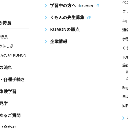
ペ
学習中の方へ
フ
くもんの先生募集
Ja
の特長
KUMONの原点
通
の特長
学
企業情報
Nのふしぎ
く
んだい! KUMON
TO
施
の流れ
・各種手続き
Eng
体験学習
自
見学
財
あるご質問
い合わせ