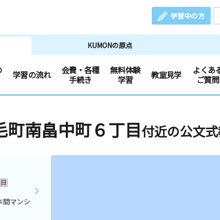
学習中の方
KUMONの原点
の
会費・各種
無料体験
よくあ
学習の流れ
教室見学
手続き
学習
ご質問
毛町南畠中町６丁目
付近の公文式
日
本間マンシ