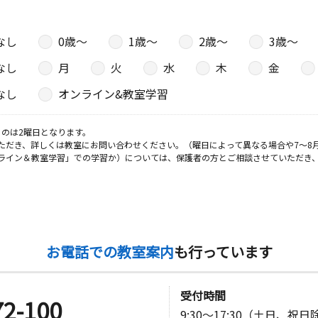
なし
0歳〜
1歳〜
2歳〜
3歳〜
なし
月
火
水
木
金
なし
オンライン&教室学習
のは2曜日となります。
ただき、詳しくは教室にお問い合わせください。（曜日によって異なる場合や7～8
ライン＆教室学習」での学習か）については、保護者の方とご相談させていただき
お電話での教室案内
も行っています
受付時間
72-100
9:30～17:30（土日、祝