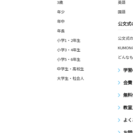
3歳
英語
年少
国語
年中
公文式
年長
公文式
小学1・2年生
KUMO
小学3・4年生
どんなも
小学5・6年生
中学生・高校生
学習
大学生・社会人
会費
無料
教室
よく
お問