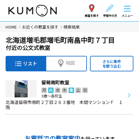
教室を探す
学習中の方
メニュー
HOME
お近くの教室を探す
検索結果
北海道増毛郡増毛町南畠中町７丁目
付近の公文式教室
さらに条件
地図
リスト
を絞り込む
留萌南町教室
月
火
水
木
金
土
日
3歳～高校生
北海道留萌市南町２丁目２８３番地 本間マンションＦ １
階
お電話での教室案内
も行っています