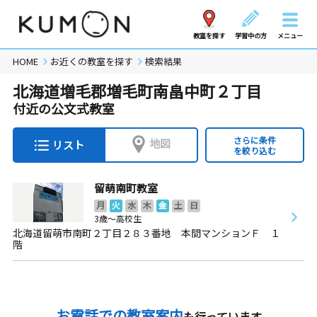
教室を探す
学習中の方
メニュー
HOME
お近くの教室を探す
検索結果
北海道増毛郡増毛町南畠中町２丁目
付近の公文式教室
さらに条件
地図
リスト
を絞り込む
留萌南町教室
月
火
水
木
金
土
日
3歳～高校生
北海道留萌市南町２丁目２８３番地 本間マンションＦ １
階
お電話での教室案内
も行っています