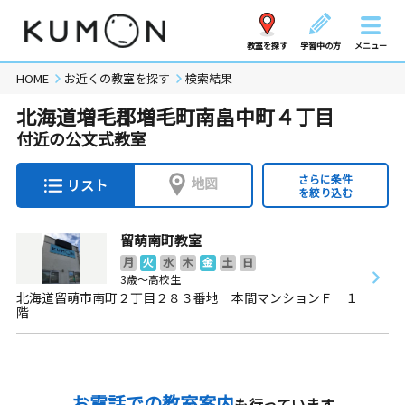
教室を探す
学習中の方
メニュー
HOME
お近くの教室を探す
検索結果
北海道増毛郡増毛町南畠中町４丁目
付近の公文式教室
さらに条件
地図
リスト
を絞り込む
留萌南町教室
月
火
水
木
金
土
日
3歳～高校生
北海道留萌市南町２丁目２８３番地 本間マンションＦ １
階
お電話での教室案内
も行っています