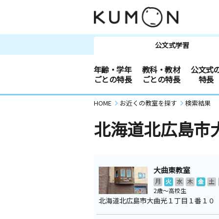
公文式学習
年齢・学年
教科・教材
公文式
ごとの特長
ごとの特長
特長
HOME
お近くの教室を探す
検索結果
北海道北広島市
大曲東教室
月
火
水
木
金
土
2歳～高校生
北海道北広島市大曲光１丁目１番１０