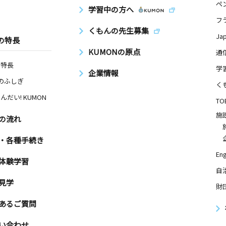
ペ
学習中の方へ
フ
くもんの先生募集
Ja
の特長
KUMONの原点
通
の特長
学
企業情報
Nのふしぎ
く
んだい! KUMON
TO
施
の流れ
・各種手続き
Eng
体験学習
自
見学
財
あるご質問
い合わせ