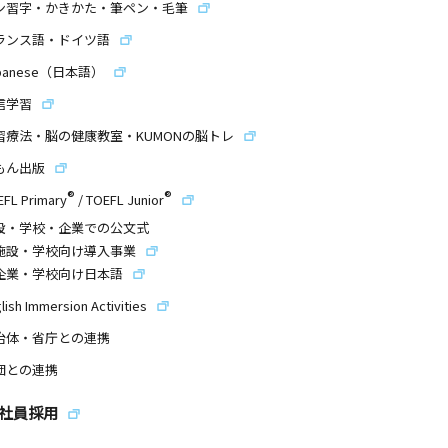
ン習字・かきかた・筆ペン・毛筆
ランス語・ドイツ語
panese（日本語）
信学習
習療法・脳の健康教室・KUMONの脳トレ
もん出版
®
®
EFL Primary
/
TOEFL Junior
設・学校・企業での公文式
施設・学校向け導入事業
企業・学校向け日本語
lish Immersion Activities
治体・省庁との連携
団との連携
社員採用