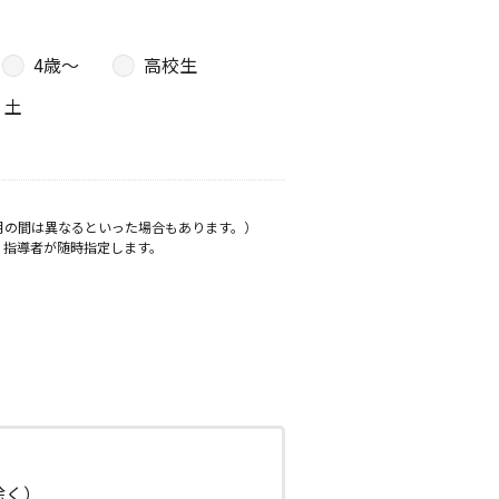
4歳〜
高校生
土
月の間は異なるといった場合もあります。）
、指導者が随時指定します。
日除く）