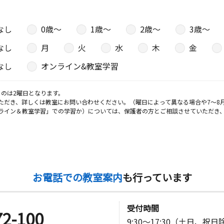
なし
0歳〜
1歳〜
2歳〜
3歳〜
なし
月
火
水
木
金
なし
オンライン&教室学習
のは2曜日となります。
ただき、詳しくは教室にお問い合わせください。（曜日によって異なる場合や7～8
ライン＆教室学習」での学習か）については、保護者の方とご相談させていただき
お電話での教室案内
も行っています
受付時間
72-100
9:30～17:30（土日、祝