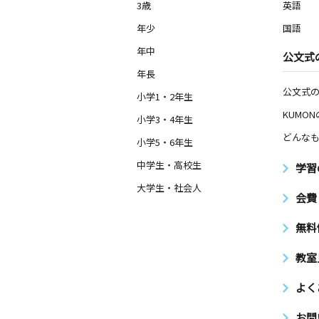
3歳
英語
年少
国語
年中
公文式
年長
公文式
小学1・2年生
KUMO
小学3・4年生
どんなも
小学5・6年生
中学生・高校生
学習
大学生・社会人
会費
無料
教室
よく
お問