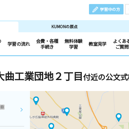
学習中の方
KUMONの原点
の
会費・各種
無料体験
よくあ
学習の流れ
教室見学
手続き
学習
ご質問
大曲工業団地２丁目
付近の公文式
日