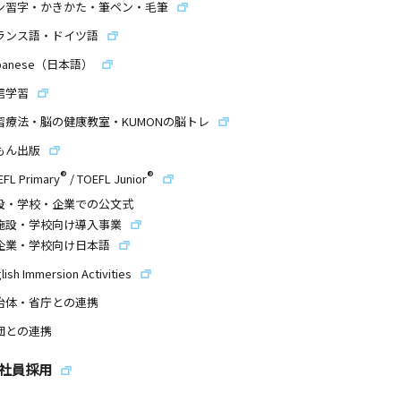
ン習字・かきかた・筆ペン・毛筆
ランス語・ドイツ語
panese（日本語）
信学習
習療法・脳の健康教室・KUMONの脳トレ
もん出版
®
®
EFL Primary
/
TOEFL Junior
設・学校・企業での公文式
施設・学校向け導入事業
企業・学校向け日本語
lish Immersion Activities
治体・省庁との連携
団との連携
社員採用