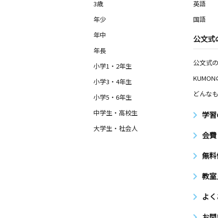
3歳
英語
年少
国語
年中
公文式
年長
公文式
小学1・2年生
KUMO
小学3・4年生
どんなも
小学5・6年生
中学生・高校生
学習
大学生・社会人
会費
無料
教室
よく
お問