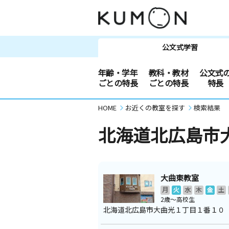
公文式学習
年齢・学年
教科・教材
公文式
ごとの特長
ごとの特長
特長
HOME
お近くの教室を探す
検索結果
北海道北広島市
大曲東教室
月
火
水
木
金
土
2歳～高校生
北海道北広島市大曲光１丁目１番１０