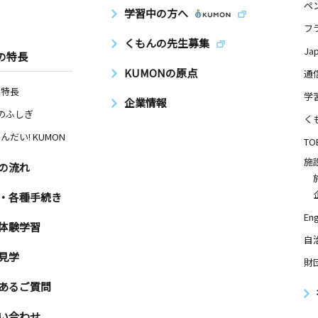
ペ
学習中の方へ
フ
くもんの先生募集
Ja
の特長
KUMONの原点
通
の特長
学
企業情報
Nのふしぎ
く
んだい! KUMON
TO
施
の流れ
・各種手続き
Eng
体験学習
自
見学
財
あるご質問
い合わせ