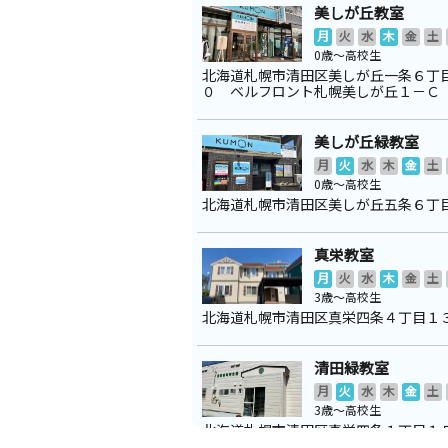
美しが丘教室
月
火
水
木
金
土
0歳～高校生
北海道札幌市清田区美しが丘一条６丁
０ ベルフロント札幌美しが丘１－Ｃ
美しが丘緑教室
月
火
水
木
金
土
0歳～高校生
北海道札幌市清田区美しが丘五条６丁
真栄教室
月
火
水
木
金
土
3歳～高校生
北海道札幌市清田区真栄四条４丁目１
清田緑教室
月
火
水
木
金
土
3歳～高校生
北海道札幌市清田区真栄四条１丁目
清田緑町内会館