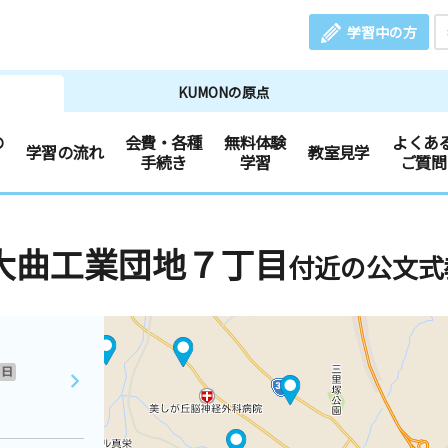
学習中の方
KUMONの原点
の
会費・各種
無料体験
よくあ
学習の流れ
教室見学
手続き
学習
ご質問
大曲工業団地７丁目
付近の公文式
日