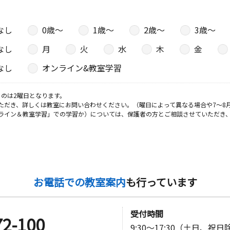
なし
0歳〜
1歳〜
2歳〜
3歳〜
なし
月
火
水
木
金
なし
オンライン&教室学習
のは2曜日となります。
ただき、詳しくは教室にお問い合わせください。（曜日によって異なる場合や7～8
ライン＆教室学習」での学習か）については、保護者の方とご相談させていただき
お電話での教室案内
も行っています
受付時間
72-100
9:30～17:30（土日、祝