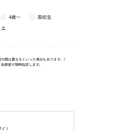
4歳〜
高校生
土
月の間は異なるといった場合もあります。）
、指導者が随時指定します。
日除く）