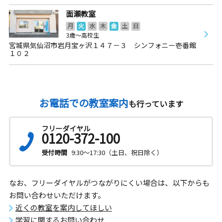
面瀬教室
月
火
水
木
金
土
日
3歳～高校生
宮城県気仙沼市岩月宝ヶ沢１４７－３ シンフォニー壱番館
１０２
お電話での教室案内
も行っています
フリーダイヤル
0120-372-100
受付時間
9:30～17:30（土日、祝日除く）
なお、フリーダイヤルがつながりにくい場合は、以下からも
お問い合わせいただけます。
近くの教室を案内してほしい
学習に関するお問い合わせ