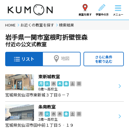
教室を探す
学習中の方
メニュー
HOME
お近くの教室を探す
検索結果
岩手県一関市室根町折壁笹森
付近の公文式教室
さらに条件
地図
リスト
を絞り込む
東新城教室
月
火
水
木
金
土
日
0歳～高校生
宮城県気仙沼市東新城３丁目８－７
条南教室
月
火
水
木
金
土
日
2歳～高校生
宮城県気仙沼市田中前１丁目５‐１９