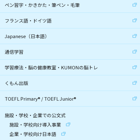
ペン習字・かきかた・筆ペン・毛筆
フランス語・ドイツ語
Japanese（日本語）
通信学習
学習療法・脳の健康教室・KUMONの脳トレ
くもん出版
TOEFL Primary
®
/
TOEFL Junior
®
施設・学校・企業での公文式
施設・学校向け導入事業
企業・学校向け日本語