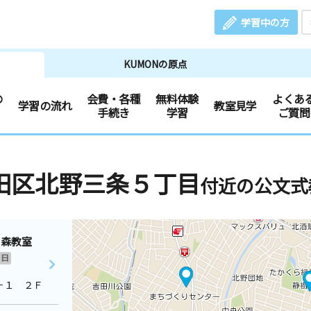
学習中の方
KUMONの原点
の
会費・各種
無料体験
よくあ
学習の流れ
教室見学
手続き
学習
ご質問
田区北野三条５丁目
付近の公文式
の森教室
日
－１ ２Ｆ