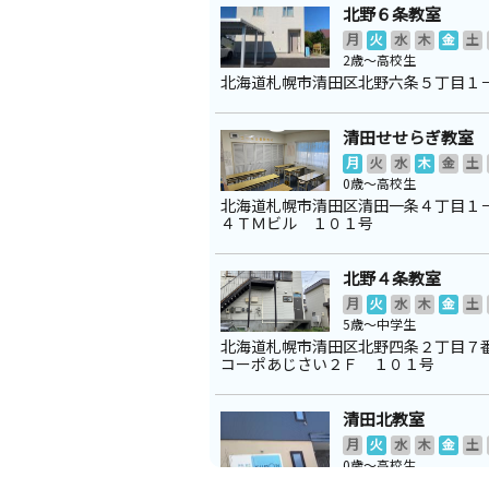
北野６条教室
月
火
水
木
金
土
2歳～高校生
北海道札幌市清田区北野六条５丁目１
清田せせらぎ教室
月
火
水
木
金
土
0歳～高校生
北海道札幌市清田区清田一条４丁目１
４ＴＭビル １０１号
北野４条教室
月
火
水
木
金
土
5歳～中学生
北海道札幌市清田区北野四条２丁目
コーポあじさい２Ｆ １０１号
清田北教室
月
火
水
木
金
土
0歳～高校生
北海道札幌市清田区清田四条３丁目１