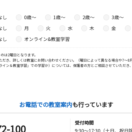
なし
0歳〜
1歳〜
2歳〜
3歳〜
日
なし
月
火
水
木
金
－１０平岡
なし
オンライン&教室学習
のは2曜日となります。
ただき、詳しくは教室にお問い合わせください。（曜日によって異なる場合や7～8
ライン＆教室学習」での学習か）については、保護者の方とご相談させていただき
お電話での教室案内
も行っています
受付時間
72-100
9:30～17:30（土日、祝