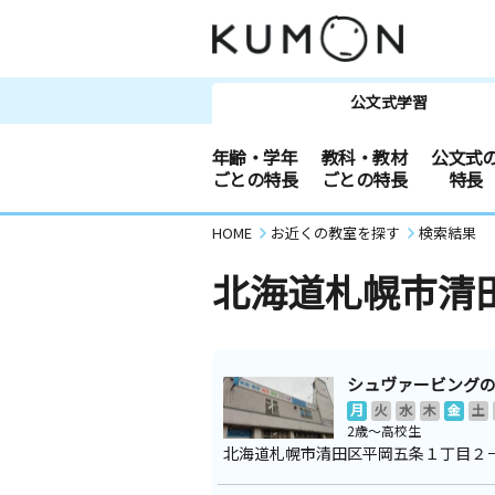
公文式学習
年齢・学年
教科・教材
公文式
ごとの特長
ごとの特長
特長
HOME
お近くの教室を探す
検索結果
北海道札幌市清
シュヴァービング
月
火
水
木
金
土
2歳～高校生
北海道札幌市清田区平岡五条１丁目２