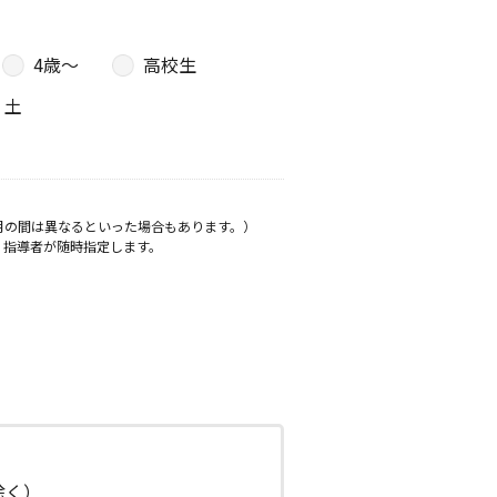
4歳〜
高校生
土
月の間は異なるといった場合もあります。）
、指導者が随時指定します。
日除く）