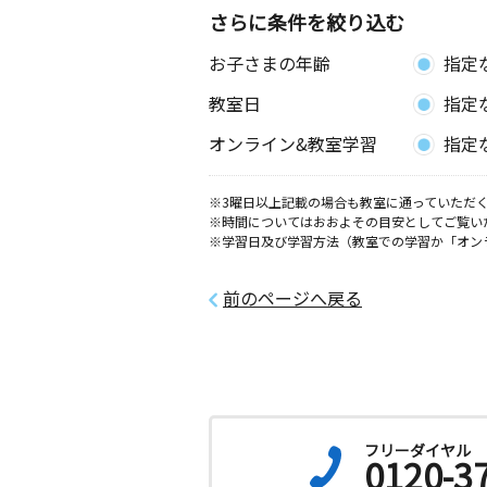
さらに条件を絞り込む
平岡北教室
お子さまの年齢
指定
月
火
水
木
金
土
3歳～高校生
教室日
指定
北海道札幌市清田区平岡九条４丁目２
公園会館
オンライン&教室学習
指定
※3曜日以上記載の場合も教室に通っていただく
※時間についてはおおよその目安としてご覧い
※学習日及び学習方法（教室での学習か「オン
前のページへ戻る
フリーダイヤル
0120-3