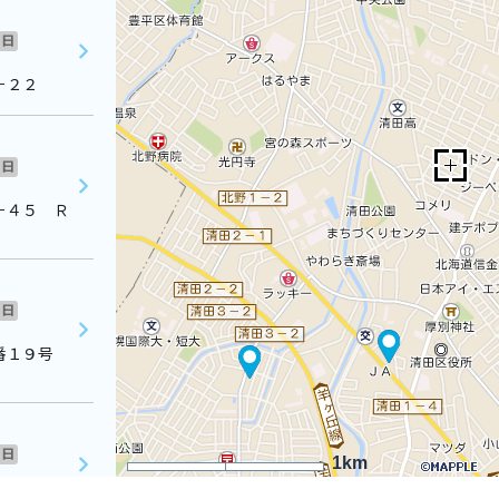
日
－２２
日
－４５ Ｒ
日
７番１９号
日
1km
－２