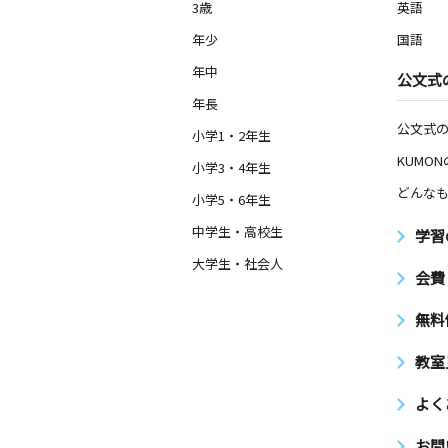
3歳
英語
年少
国語
年中
公文式
年長
公文式
小学1・2年生
KUMO
小学3・4年生
どんなも
小学5・6年生
中学生・高校生
学習
大学生・社会人
会費
無料
教室
よく
お問