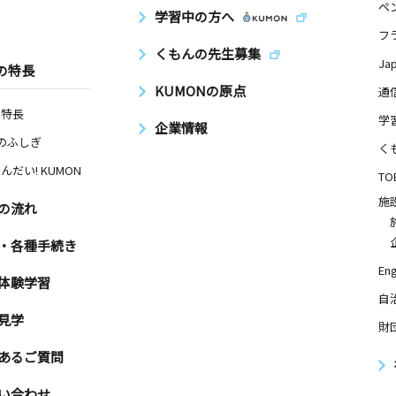
ペ
学習中の方へ
フ
くもんの先生募集
Ja
の特長
KUMONの原点
通
の特長
学
企業情報
Nのふしぎ
く
んだい! KUMON
TO
施
の流れ
・各種手続き
Eng
体験学習
自
見学
財
あるご質問
い合わせ