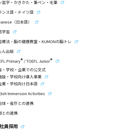
ン習字・かきかた・筆ペン・毛筆
ランス語・ドイツ語
panese（日本語）
信学習
習療法・脳の健康教室・KUMONの脳トレ
もん出版
®
®
EFL Primary
/
TOEFL Junior
設・学校・企業での公文式
施設・学校向け導入事業
企業・学校向け日本語
lish Immersion Activities
治体・省庁との連携
団との連携
社員採用