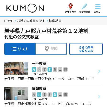
教室を探す
学習中の方
メニュー
HOME
お近くの教室を探す
検索結果
岩手県九戸郡九戸村荒谷第１２地割
付近の公文式教室
さらに条件
地図
リスト
を絞り込む
一戸教室
月
火
水
木
金
土
日
3歳～高校生
岩手県二戸郡一戸町一戸字砂森９１－５ コーポ野崎１０７
福岡教室
月
火
水
木
金
土
日
0歳～高校生
岩手県二戸市福岡字町裏３９－１ ヒルズにのへ ３－Ａ