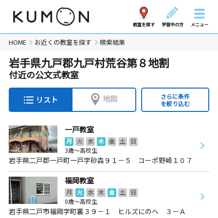
教室を探す
学習中の方
メニュー
HOME
お近くの教室を探す
検索結果
岩手県九戸郡九戸村荒谷第８地割
付近の公文式教室
さらに条件
地図
リスト
を絞り込む
一戸教室
月
火
水
木
金
土
日
3歳～高校生
岩手県二戸郡一戸町一戸字砂森９１－５ コーポ野崎１０７
福岡教室
月
火
水
木
金
土
日
0歳～高校生
岩手県二戸市福岡字町裏３９－１ ヒルズにのへ ３－Ａ