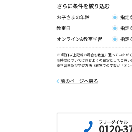
さらに条件を絞り込む
文京町教室
お子さまの年齢
指定
月
火
水
木
金
土
3歳～高校生
教室日
指定
青森県むつ市文京町３－９
オンライン&教室学習
指定
大平教室
月
火
水
木
金
土
※3曜日以上記載の場合も教室に通っていただく
4歳～高校生
※時間についてはおおよその目安としてご覧い
青森県むつ市大平町４８‐１ 奥川様
※学習日及び学習方法（教室での学習か「オン
大畑町教室
前のページへ戻る
月
火
水
木
金
土
5歳～高校生
青森県むつ市大畑町兎沢 ２０５－２
フリーダイヤル
0120-3