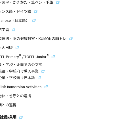
ン習字・かきかた・筆ペン・毛筆
ランス語・ドイツ語
panese（日本語）
信学習
習療法・脳の健康教室・KUMONの脳トレ
もん出版
®
®
EFL Primary
/
TOEFL Junior
設・学校・企業での公文式
施設・学校向け導入事業
企業・学校向け日本語
lish Immersion Activities
治体・省庁との連携
団との連携
社員採用