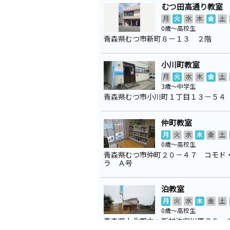
むつ田高通り教室
月
火
水
木
金
土
0歳～高校生
青森県むつ市新町８－１３ ２階
小川町教室
月
火
水
木
金
土
3歳～中学生
青森県むつ市小川町１丁目１３－５４
仲町教室
月
火
水
木
金
土
0歳～高校生
青森県むつ市仲町２０－４７ コモド
ラ Ａ号
泊教室
月
火
水
木
金
土
0歳～高校生
青森県上北郡六ヶ所村泊字川原７５－