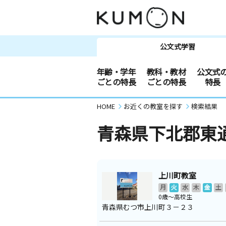
公文式学習
年齢・学年
教科・教材
公文式
ごとの特長
ごとの特長
特長
HOME
お近くの教室を探す
検索結果
青森県下北郡東
上川町教室
月
火
水
木
金
土
0歳～高校生
青森県むつ市上川町３－２３