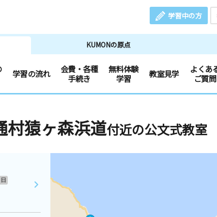
学習中の方
KUMONの原点
の
会費・各種
無料体験
よくあ
学習の流れ
教室見学
手続き
学習
ご質問
通村猿ヶ森浜道
付近の公文式教室
日