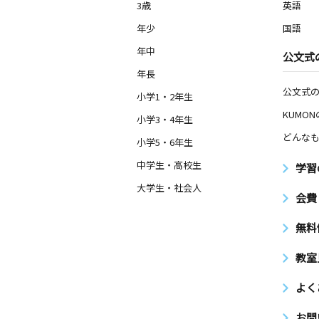
3歳
英語
年少
国語
年中
公文式
年長
公文式
小学1・2年生
KUMO
小学3・4年生
どんなも
小学5・6年生
中学生・高校生
学習
大学生・社会人
会費
無料
教室
よく
お問