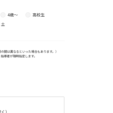
4歳〜
高校生
土
月の間は異なるといった場合もあります。）
、指導者が随時指定します。
日除く）