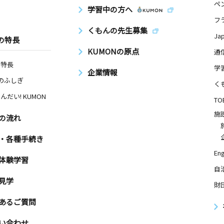
ペ
学習中の方へ
フ
くもんの先生募集
Ja
の特長
KUMONの原点
通
の特長
学
企業情報
Nのふしぎ
く
んだい! KUMON
TO
施
の流れ
・各種手続き
Eng
体験学習
自
見学
財
あるご質問
い合わせ