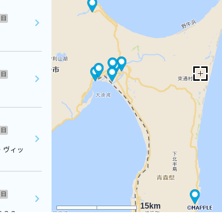
日
日
日
・ヴィッ
日
15km
６３９