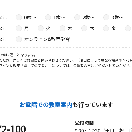
なし
0歳〜
1歳〜
2歳〜
3歳〜
日
なし
月
火
水
木
金
なし
オンライン&教室学習
日
のは2曜日となります。
ただき、詳しくは教室にお問い合わせください。（曜日によって異なる場合や7～8
方
ライン＆教室学習」での学習か）については、保護者の方とご相談させていただき
日
お電話での教室案内
も行っています
受付時間
72-100
9:30～17:30（土日、祝