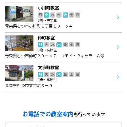
小川町教室
月
火
水
木
金
土
日
3歳～中学生
青森県むつ市小川町１丁目１３－５４
仲町教室
月
火
水
木
金
土
日
0歳～高校生
青森県むつ市仲町２０－４７ コモド・ヴィッラ Ａ号
文京町教室
月
火
水
木
金
土
日
3歳～高校生
青森県むつ市文京町３－９
お電話での教室案内
も行っています