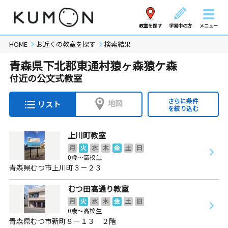
教室を探す
学習中の方
メニュー
HOME
お近くの教室を探す
検索結果
青森県下北郡東通村猿ヶ森猿ケ森
付近の公文式教室
さらに条件
地図
リスト
を絞り込む
上川町教室
月
火
水
木
金
土
日
0歳～高校生
青森県むつ市上川町３－２３
むつ田高通り教室
月
火
水
木
金
土
日
0歳～高校生
青森県むつ市新町８－１３ ２階