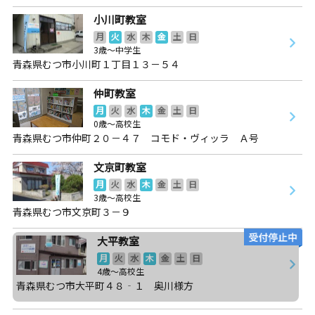
小川町教室
月
火
水
木
金
土
日
3歳～中学生
青森県むつ市小川町１丁目１３－５４
仲町教室
月
火
水
木
金
土
日
0歳～高校生
青森県むつ市仲町２０－４７ コモド・ヴィッラ Ａ号
文京町教室
月
火
水
木
金
土
日
3歳～高校生
青森県むつ市文京町３－９
大平教室
月
火
水
木
金
土
日
4歳～高校生
青森県むつ市大平町４８‐１ 奥川様方