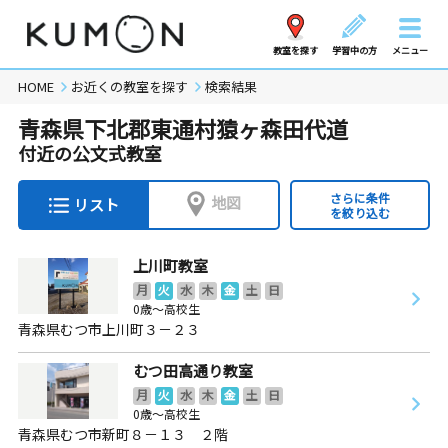
教室を探す
学習中の方
メニュー
HOME
お近くの教室を探す
検索結果
青森県下北郡東通村猿ヶ森田代道
付近の公文式教室
さらに条件
地図
リスト
を絞り込む
上川町教室
月
火
水
木
金
土
日
0歳～高校生
青森県むつ市上川町３－２３
むつ田高通り教室
月
火
水
木
金
土
日
0歳～高校生
青森県むつ市新町８－１３ ２階