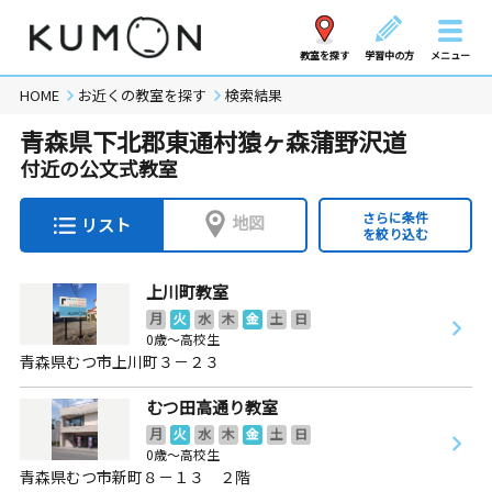
教室を探す
学習中の方
メニュー
HOME
お近くの教室を探す
検索結果
青森県下北郡東通村猿ヶ森蒲野沢道
付近の公文式教室
さらに条件
地図
リスト
を絞り込む
上川町教室
月
火
水
木
金
土
日
0歳～高校生
青森県むつ市上川町３－２３
むつ田高通り教室
月
火
水
木
金
土
日
0歳～高校生
青森県むつ市新町８－１３ ２階