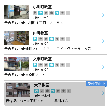
小川町教室
月
火
水
木
金
土
日
3歳～中学生
青森県むつ市小川町１丁目１３－５４
仲町教室
月
火
水
木
金
土
日
0歳～高校生
青森県むつ市仲町２０－４７ コモド・ヴィッラ Ａ号
文京町教室
月
火
水
木
金
土
日
3歳～高校生
青森県むつ市文京町３－９
大平教室
月
火
水
木
金
土
日
4歳～高校生
青森県むつ市大平町４８‐１ 奥川様方