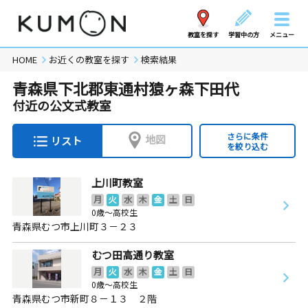
教室を探す
学習中の方
メニュー
HOME
お近くの教室を探す
検索結果
青森県下北郡東通村猿ヶ森下田代
付近の公文式教室
さらに条件
地図
リスト
を絞り込む
上川町教室
月
火
水
木
金
土
日
0歳～高校生
青森県むつ市上川町３－２３
むつ田高通り教室
月
火
水
木
金
土
日
0歳～高校生
青森県むつ市新町８－１３ ２階