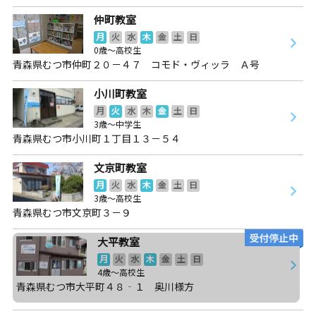
仲町教室
月
火
水
木
金
土
日
0歳～高校生
青森県むつ市仲町２０－４７ コモド・ヴィッラ Ａ号
小川町教室
月
火
水
木
金
土
日
3歳～中学生
青森県むつ市小川町１丁目１３－５４
文京町教室
月
火
水
木
金
土
日
3歳～高校生
青森県むつ市文京町３－９
大平教室
月
火
水
木
金
土
日
4歳～高校生
青森県むつ市大平町４８‐１ 奥川様方