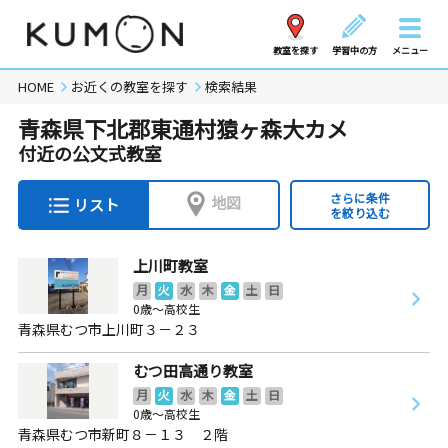
教室を探す
学習中の方
メニュー
HOME
お近くの教室を探す
検索結果
青森県下北郡東通村猿ヶ森大カメ
付近の公文式教室
さらに条件
地図
リスト
を絞り込む
上川町教室
月
火
水
木
金
土
日
0歳～高校生
青森県むつ市上川町３－２３
むつ田高通り教室
月
火
水
木
金
土
日
0歳～高校生
青森県むつ市新町８－１３ ２階