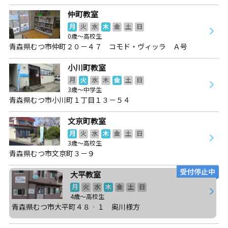
仲町教室
月
火
水
木
金
土
日
0歳～高校生
青森県むつ市仲町２０－４７ コモド・ヴィッラ Ａ号
小川町教室
月
火
水
木
金
土
日
3歳～中学生
青森県むつ市小川町１丁目１３－５４
文京町教室
月
火
水
木
金
土
日
3歳～高校生
青森県むつ市文京町３－９
大平教室
月
火
水
木
金
土
日
4歳～高校生
青森県むつ市大平町４８‐１ 奥川様方